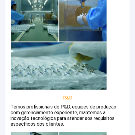
R&D
Início
Temos profissionais de P&D, equipes de produção
Jiangyin primeira Beleza Embalagem Empresa é um fabricante
com gerenciamento experiente, mantemos a
de empacotamento cosmético especializado situado na cidade
Produtos
inovação tecnológica para atender aos requisitos
de Jiangyin, província de Jiangsu, China. Situado perto do porto
específicos dos clientes.
de Shanghai, nós temos o acesso conveniente às redes do
Vídeos
envio e da logística, permitindo que nós eficientemente
produzam e forneçam clientes com cosmético o